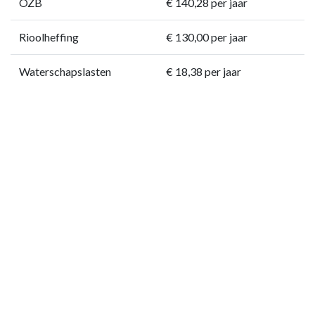
OZB
€ 140,28 per jaar
Rioolheffing
€ 130,00 per jaar
Waterschapslasten
€ 18,38 per jaar
Documenten
Algemene
PDF
voorwaarden
Bijzondere
PDF
veilingvoorwaarden
Kadastrale kaart
PDF