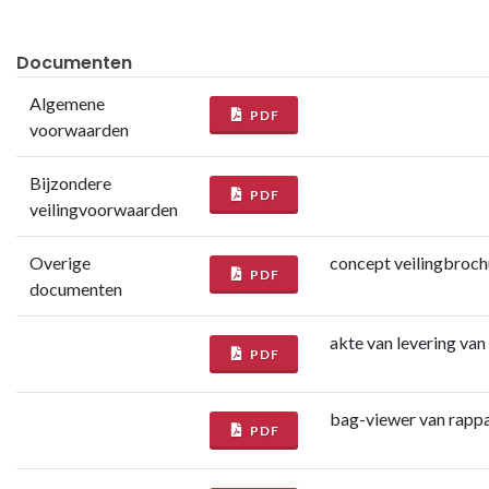
Documenten
Algemene
PDF
voorwaarden
Bijzondere
PDF
veilingvoorwaarden
Overige
concept veilingbroc
PDF
documenten
akte van levering va
PDF
bag-viewer van rapp
PDF