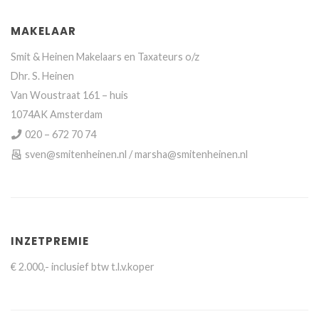
MAKELAAR
Smit & Heinen Makelaars en Taxateurs o/z
Dhr. S. Heinen
Van Woustraat 161 – huis
1074AK Amsterdam
020 – 672 70 74
sven@smitenheinen.nl / marsha@smitenheinen.nl
INZETPREMIE
€ 2.000,- inclusief btw t.l.v.koper