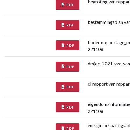
begroting van rappa
PDF
bestemmingsplan van
PDF
bodemrapportage_ma
PDF
221108
dmjop_2021_vve_van
PDF
eI rapport van rapp
PDF
eigendomsinformatie 
PDF
221108
energie besparingsad
PDF