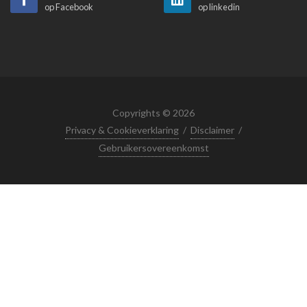
op Facebook
op linkedin
Copyrights © 2026
Privacy & Cookieverklaring
/
Disclaimer
/
Gebruikersovereenkomst