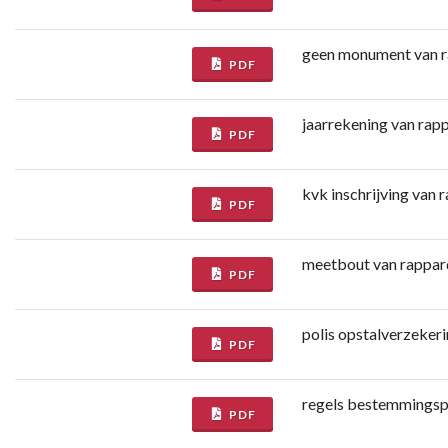
geen monument van r
PDF
jaarrekening van rap
PDF
kvk inschrijving van
PDF
meetbout van rappar
PDF
polis opstalverzeker
PDF
regels bestemmingsp
PDF